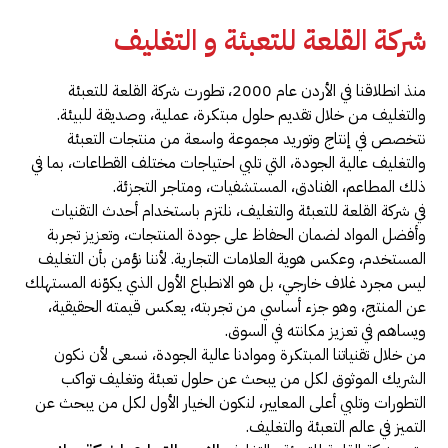
شركة القلعة للتعبئة و التغليف
منذ انطلاقنا في الأردن عام 2000، تطورت شركة القلعة للتعبئة
والتغليف من خلال تقديم حلول مبتكرة، عملية، وصديقة للبيئة.
نتخصص في إنتاج وتوريد مجموعة واسعة من منتجات التعبئة
والتغليف عالية الجودة، التي تلبي احتياجات مختلف القطاعات، بما في
ذلك المطاعم، الفنادق، المستشفيات، ومتاجر التجزئة.
في شركة القلعة للتعبئة والتغليف، نلتزم باستخدام أحدث التقنيات
وأفضل المواد لضمان الحفاظ على جودة المنتجات، وتعزيز تجربة
المستخدم، وعكس هوية العلامات التجارية. لأننا نؤمن بأن التغليف
ليس مجرد غلاف خارجي، بل هو الانطباع الأول الذي يكوّنه المستهلك
عن المنتج، وهو جزء أساسي من تجربته، يعكس قيمته الحقيقية،
ويساهم في تعزيز مكانته في السوق.
من خلال تقنياتنا المبتكرة وموادنا عالية الجودة، نسعى لأن نكون
الشريك الموثوق لكل من يبحث عن حلول تعبئة وتغليف تواكب
التطورات وتلبي أعلى المعايير، لنكون الخيار الأول لكل من يبحث عن
التميز في عالم التعبئة والتغليف.