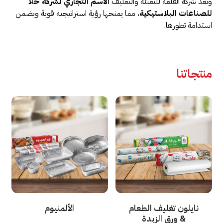
وتعد شركة القلعة للتعبئة والتغليف
الاسم التجاري لشركة حلا
للصناعات البلاستيكية
، مما يمنحها رؤية استراتيجية قوية ويضمن
استدامة تطورها.
منتجاتنا
Use
the
left
and
right
arrow
keys
to
access
نايلون تغليف الطعام
الألمنيوم
the
& ورق الزبدة
carousel