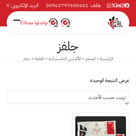
Ski
هاتف: 00962797600601
البريد الإلكتروني:
.com
Whatsapp
Twitter
Instagram
LinkedIn
Facebook
t
conten
تواصلوا معنا
En
Open
Close
mobile
mobile
جلفز
menu
menu
الرئيسية
»
المتجر
»
الأكياس البلاستيكية
»
القلعة
»
جلفز
عرض النتيجة الوحيدة