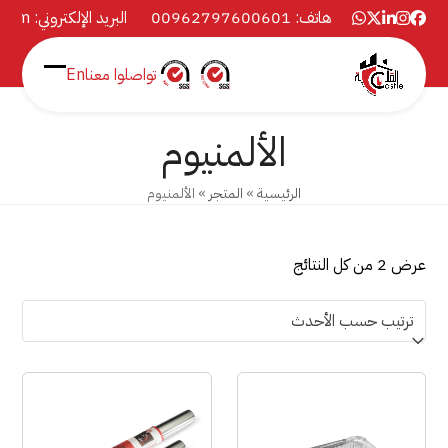
Ski
هاتف: 00962797600601
البريد الإلكتروني:
.com
Whatsapp
Twitter
Instagram
LinkedIn
Facebook
t
conten
تواصلوا معنا
En
Open
Close
mobile
mobile
الألمنيوم
menu
menu
الرئيسية
»
المتجر
»
الألمنيوم
تم
عرض ⁦2⁩ من كل النتائج
الفرز
حسب
الأحدث
هناك
العديد
من