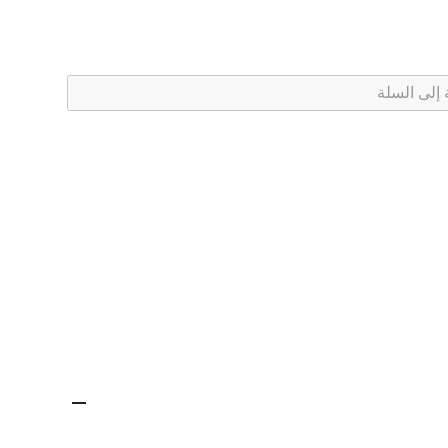
كمية
أكياس
كرتون
 إلى السلة