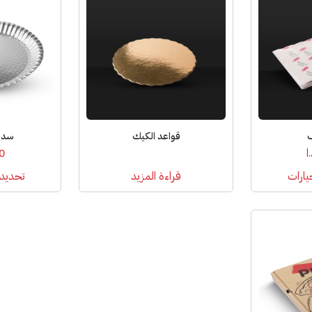
العديد
من
الأشكال
المختلفة
لهذا
المنتج.
يمكن
اختيار
ف
قواعد الكيك
سدر 
الخيارات
ا
0
على
صفحة
يارات
قراءة المزيد
تحديد 
المنتج