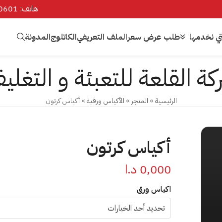
هاتف: 00962797600601
تي نخدمها
طلب عرض سعر
الملف التعريفي
الكاتلوج
المدونة
كة القلعة للتعبئة و التغلي
الرئيسية
»
المتجر
»
الأكياس ورقية
»
أكياس كرتون
أكياس كرتون
0,000
د.ا
اكياس ورق