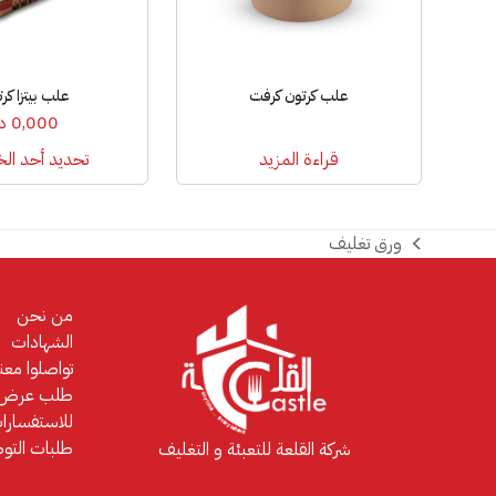
المنتج.
يمكن
اختيار
علب كرتون كرفت
علب بيتزا كر
الخيارات
0,000
د.
على
صفحة
قراءة المزيد
تحديد أحد الخ
المنتج
ورق تغليف
previous
post:
من نحن
الشهادات
تواصلوا معنا
طلب عرض 
للاستفسارا
طلبات التو
شركة القلعة للتعبئة و التغليف