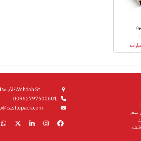
تون
ا
يارات
Al-Wehdah St, عمّان
00962797600601
fo@castlepack.com
سعر
ت
pp
LinkedIn
X
Instagram
Facebook
ظيف