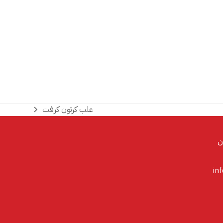
علب كرتون كرفت
next
post:
in
Whatsa