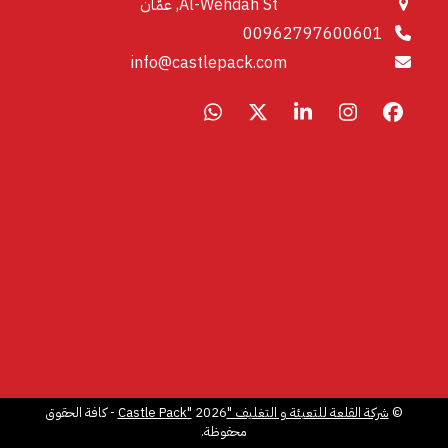
Al-Wehdah St, عمّان
00962797600601
info@castlepack.com
Whatsapp
LinkedIn
X
Instagram
Facebook
©
شركة القلعة للتعبئة و التغليف "Castle Pack"
2026 - كافة الحقوق
محفوظة.