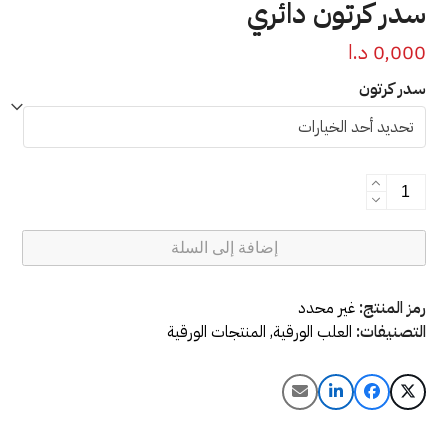
سدر كرتون دائري
0,000
د.ا
سدر كرتون
كمية
سدر
كرتون
إضافة إلى السلة
دائري
رمز المنتج:
غير محدد
التصنيفات:
العلب الورقية
,
المنتجات الورقية