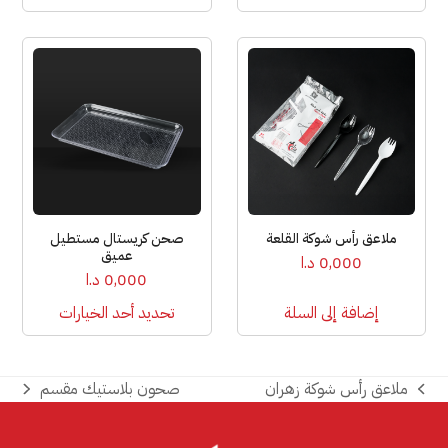
هناك
العديد
من
الأشكال
المختلفة
لهذا
المنتج.
يمكن
ملاعق رأس شوكة القلعة
صحن كريستال مستطيل
اختيار
عميق
0,000
د.ا
الخيارات
0,000
د.ا
على
إضافة إلى السلة
تحديد أحد الخيارات
صفحة
المنتج
ملاعق رأس شوكة زهران
صحون بلاستيك مقسم
next
previous
post:
post: