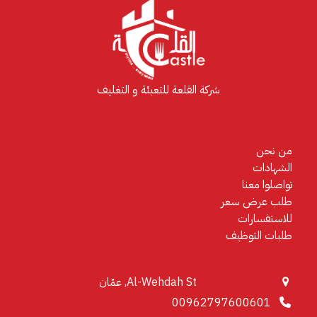
شركة القلعة للتعبئة و التغليف
من نحن
الشهادات
تواصلوا معنا
طلب عرض سعر
للاستفسارات
طلبات التوظيف
Al-Wehdah St, عمّان
00962797600601